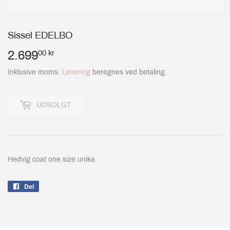
Sissel EDELBO
2.699
2.699,00
00 kr
kr
Inklusive moms.
Levering
beregnes ved betaling.
UDSOLGT
Hedvig coat one size unika
Del
Del
på
Facebook