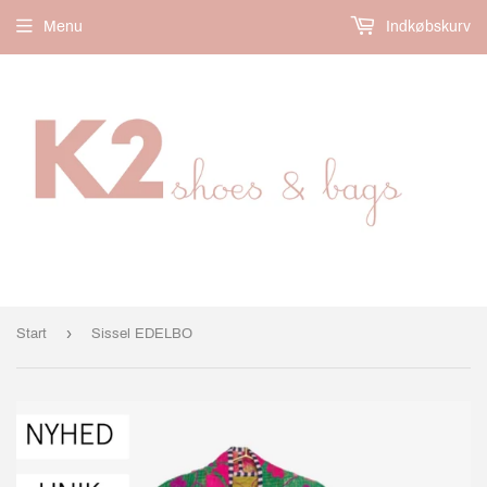
Menu
Indkøbskurv
›
Start
Sissel EDELBO