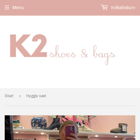
Menu
Indkøbskurv
›
Start
Hygge sæt