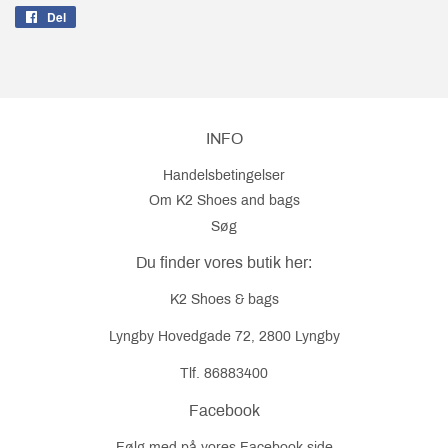
Del
Del
på
Facebook
INFO
Handelsbetingelser
Om K2 Shoes and bags
Søg
Du finder vores butik her:
K2 Shoes & bags
Lyngby Hovedgade 72, 2800 Lyngby
Tlf. 86883400
Facebook
Følg med på vores
Facebook
side