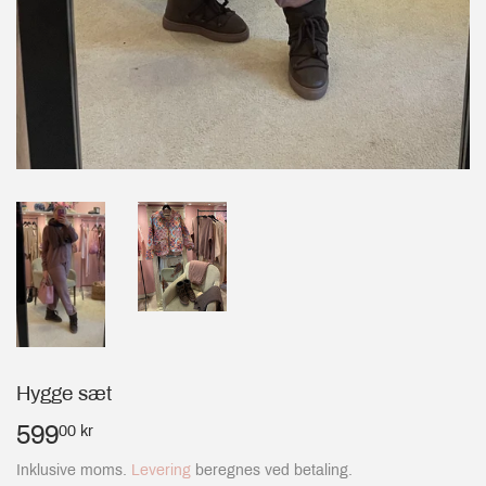
Hygge sæt
599
599,00
00 kr
kr
Inklusive moms.
Levering
beregnes ved betaling.